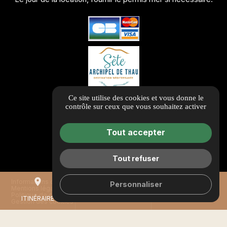
Ce site utilise des cookies et vous donne le
contrôle sur ceux que vous souhaitez activer
Tout accepter
Tout refuser
place
mail
call
Informations complémentaires
Personnaliser
Mentions légales
Politique de confidentialité
ITINÉRAIRE
CONTACTEZ-NOUS
04 88 80 12 90
Gestion des cookies